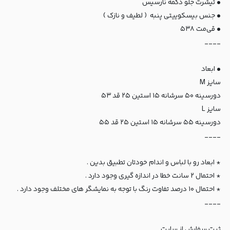
• تیشرت جلو دکمه نارسیس
• جنس بیسکوییتی پنبه ( لطیف و نازک )
• قی‌مت ۵۳۸
____
• ابعاد
سایز M
دورسینه ۵۰ سرشانه ۱۵ استین ۲۵ قد ۵۳
سایز L
دورسینه ۵۵ سرشانه ۱۵ استین ۲۵ قد ۵۵
____
* ابعاد رو با لباس و اندام خودتان تطبیق بدین .
* احتمال ۲ سانت خطا در اندازه گیری وجود دارد .
* احتمال ۱۰ درصد تفاوت رنگ با توجه به نمایشگر های مختلف وجود دارد .
____
ثبت سفارش از سایت